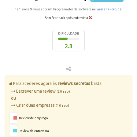
há 1 ano e 9 meses por um Programador de software na
Siemens Portugal
Sem feedback após entrevista
DIFICULDADE
2.3
Para acederes agora às
reviews secretas
basta:
Escrever uma review
(20 rep)
ou
Criar duas empresas
(10 rep)
Review de emprego
Review de entrevista