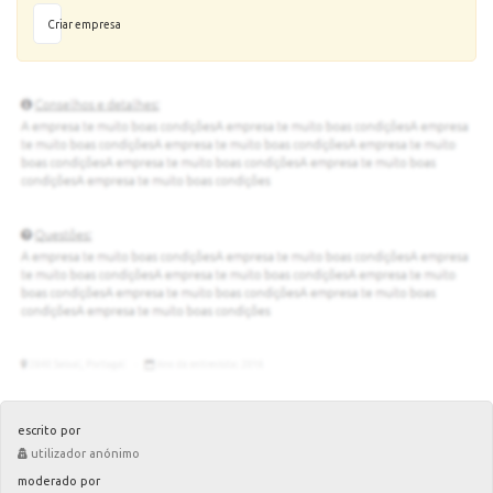
Criar empresa
escrito por
utilizador anónimo
moderado por