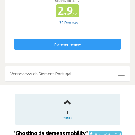
pen
Company
2.9
/5
139 Reviews
Escrever review
Ver reviews da Siemens Portugal
Toggle
navigat
1
Votos
"Ghosting da siemens mobility"
Review secreta