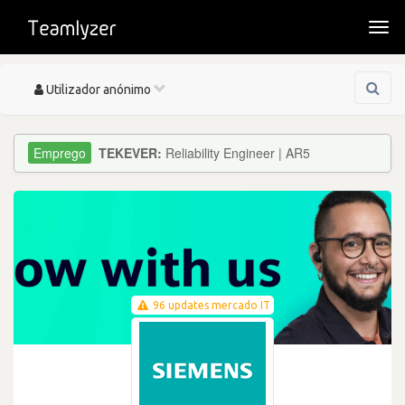
Togg
navi
Toggle
Utilizador anónimo
navigation
TEKEVER:
Reliability Engineer | AR5
96 updates mercado IT