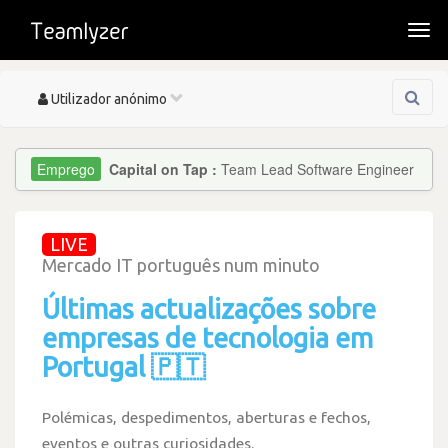
Togg
navi
Toggle
Utilizador anónimo
navigation
Capital on Tap :
Team Lead Software Engineer
LIVE
Mercado IT português num minuto
Últimas actualizações sobre
empresas de tecnologia em
Portugal 🇵🇹
Polémicas, despedimentos, aberturas e fechos,
eventos e outras curiosidades.