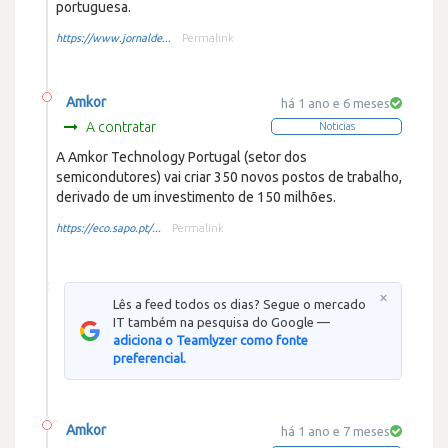
portuguesa.
https://www.jornalde...
Permalink
Amkor
há 1 ano e 6 meses
A contratar
Noticias
A Amkor Technology Portugal (setor dos
semicondutores) vai criar 350 novos postos de trabalho,
derivado de um investimento de 150 milhões.
https://eco.sapo.pt/...
Permalink
×
Lês a feed todos os dias? Segue o mercado
IT também na pesquisa do Google —
adiciona o Teamlyzer como fonte
preferencial.
Amkor
há 1 ano e 7 meses