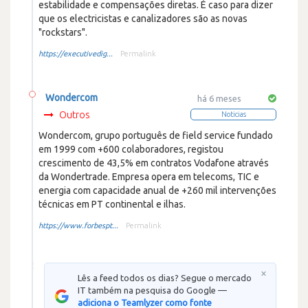
estabilidade e compensações diretas. É caso para dizer
que os electricistas e canalizadores são as novas
"rockstars".
https://executivedig...
Permalink
Wondercom
há 6 meses
Outros
Noticias
Wondercom, grupo português de field service fundado
em 1999 com +600 colaboradores, registou
crescimento de 43,5% em contratos Vodafone através
da Wondertrade. Empresa opera em telecoms, TIC e
energia com capacidade anual de +260 mil intervenções
técnicas em PT continental e ilhas.
https://www.forbespt...
Permalink
×
Lês a feed todos os dias? Segue o mercado
IT também na pesquisa do Google —
adiciona o Teamlyzer como fonte