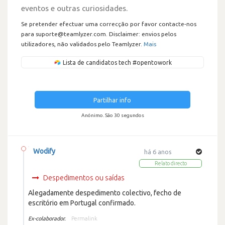
eventos e outras curiosidades.
Se pretender efectuar uma correcção por favor contacte-nos
para suporte@teamlyzer.com. Disclaimer: envios pelos
utilizadores, não validados pelo Teamlyzer.
Mais
Lista de candidatos tech #opentowork
Partilhar info
Anónimo. São 30 segundos
Wodify
há 6 anos
Relato directo
Despedimentos ou saídas
Alegadamente despedimento colectivo, fecho de
escritório em Portugal confirmado.
Ex-colaborador.
Permalink