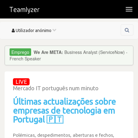
Togg
navi
Toggle
Utilizador anónimo
navigation
We Are META:
Business Analyst (ServiceNow) -
French Speaker
LIVE
Mercado IT português num minuto
Últimas actualizações sobre
empresas de tecnologia em
Portugal 🇵🇹
Polémicas, despedimentos, aberturas e fechos,