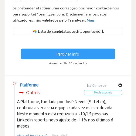
Se pretender efectuar uma correcção por favor contacte-nos
para suporte@teamlyzer.com. Disclaimer: envios pelos
utilizadores, não validados pelo Teamlyzer.
Mais
Lista de candidatos tech #opentowork
Partilhar info
Anónimo. São 30 segundos
Platforme
há 6 meses
Outros
Redes sociais
A Platforme, fundada por José Neves (Farfetch),
continua a ver a sua equipa cada vez mais reduzida.
Neste momento está reduzida a ~10/15 pessoas.
LinkedIn reporta novo ajuste de -11% nos últimos 6
meses.
https://i.imgur.com/...
Permalink