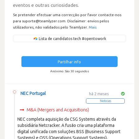
eventos e outras curiosidades.
Se pretender efectuar uma correcção por favor contacte-nos
para suporte@teamlyzer.com. Disclaimer: envios pelos
utilizadores, não validados pelo Teamlyzer.
Mais
Lista de candidatos tech #opentowork
Partilhar info
Anónimo. São 30 segundos
NEC Portugal
há 2 meses
Noticias
M&A (Mergers and Acquisitions)
NEC completa aquisição da CSG Systems através da
subsidiária Netcracker. A fusão cria uma plataforma
digital unificada com soluções BSS (Business Support
Systems) e OSS (Operations Support Systems),