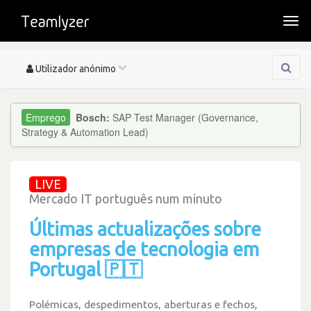
Togg
navi
Toggle
Utilizador anónimo
navigation
Bosch:
SAP Test Manager (Governance,
Strategy & Automation Lead)
LIVE
Mercado IT português num minuto
Últimas actualizações sobre
empresas de tecnologia em
Portugal 🇵🇹
Polémicas, despedimentos, aberturas e fechos,