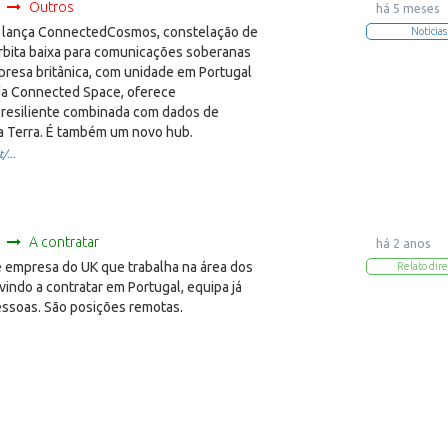
Outros
há 5 meses
lança ConnectedCosmos, constelação de
Noticias
órbita baixa para comunicações soberanas
presa britânica, com unidade em Portugal
a Connected Space, oferece
 resiliente combinada com dados de
 Terra. É também um novo hub.
/...
A contratar
há 2 anos
empresa do UK que trabalha na área dos
Relato dire
 vindo a contratar em Portugal, equipa já
essoas. São posições remotas.