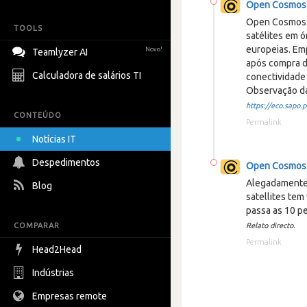
Open Cosmos
Open Cosmos 
TOOLS
satélites em 
europeias. Em
Novo!
Teamlyzer AI
após compra d
Calculadora de salários TI
conectividade
Observação da
https://eco.sapo.pt
CONTEÚDO
Permalink
Notícias IT
Despedimentos
Open Cosmos
Alegadamente 
Blog
satellites tem
passa as 10 p
COMPARAR
Relato directo.
Permalink
Head2Head
Indústrias
Empresas remote