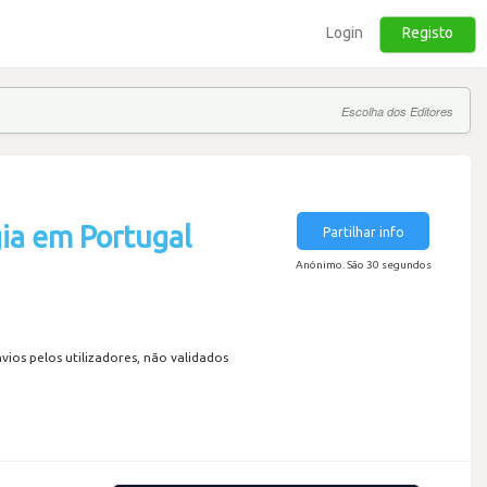
Login
Registo
Escolha dos Editores
ia em Portugal
Partilhar info
Anónimo. São 30 segundos
os pelos utilizadores, não validados