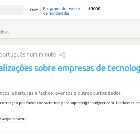
Programador web e
1.300€
de multimédia
desk
 português num minuto
alizações sobre empresas de tecnolog
tos, aberturas e fechos, eventos e outras curiosidades.
correcção por favor contacte-nos para suporte@teamlyzer.com. Disclaimer: envi
ech #opentowork