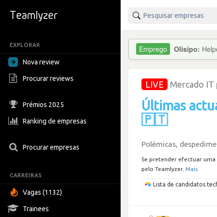
EXPLORAR
Olisipo:
Help
Nova review
Procurar reviews
LIVE
Mercado IT
Últimas actu
Prémios 2025
🇵🇹
Ranking de empresas
Polémicas, despedimen
Procurar empresas
Se pretender efectuar uma 
pelo Teamlyzer.
Mais
CARREIRAS
Lista de candidatos t
Vagas (1132)
Trainees