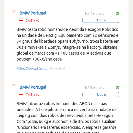
BMW Portugal
há 4 meses
Outros
Noticias
BMW testa robô humanoide Aeon da Hexagon Robotics
na unidade de Leipzig. Equipamento com 22 sensores e
34 graus de liberdade opera 10h/turno, troca bateria em
30s e move-se a 2,5m/s. Integra-se na iFactory, sistema
global da marca com +1.100 casos de IA activos que
poupam +30k€/ano cada.
https://sapo.pt/arti...
Permalink
BMW Portugal
há 5 meses
Outros
Noticias
BMW introduz robôs humanoides AEON nas suas
unidades. A fase piloto arranca no verão na unidade de
Leipzig com dois robôs desenvolvidos pela Hexagon.
Com 1,65m, 60kg e autonomia de 3h, os robôs auxiliam
funcionários em tarefas essenciais. A empresa garante