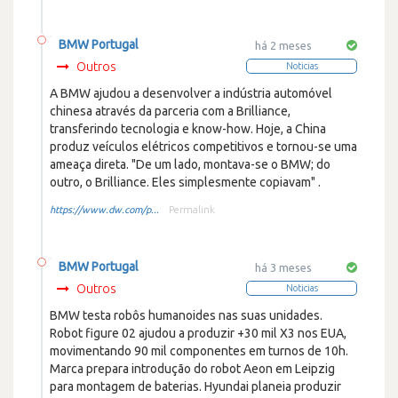
BMW Portugal
há 2 meses
Outros
Noticias
A BMW ajudou a desenvolver a indústria automóvel
chinesa através da parceria com a Brilliance,
transferindo tecnologia e know-how. Hoje, a China
produz veículos elétricos competitivos e tornou-se uma
ameaça direta. "De um lado, montava-se o BMW; do
outro, o Brilliance. Eles simplesmente copiavam" .
https://www.dw.com/p...
Permalink
BMW Portugal
há 3 meses
Outros
Noticias
BMW testa robôs humanoides nas suas unidades.
Robot figure 02 ajudou a produzir +30 mil X3 nos EUA,
movimentando 90 mil componentes em turnos de 10h.
Marca prepara introdução do robot Aeon em Leipzig
para montagem de baterias. Hyundai planeia produzir