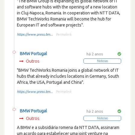
"The BMW Group is expanding its global network of IT
and software hubs with the opening of a new location
in Cluj-Napoca, Romania. In cooperation with NTT DATA,
BMW TechWorks Romania will become the hub for
European IT and software projects".
https://www.press.bm...
Permalink
BMW Portugal
há 2 anos
Outros
Noticias
"BMW TechWorks Romania joins a global network of IT
hubs that already includes locations in Germany, South
Africa, the USA, Portugal and China".
https://www.press.bm...
Permalink
BMW Portugal
há 2 anos
Outros
Noticias
A BMW e a subsidiária romena da NTT DATA, assinaram
um acordo para estabelecer uma joint venture na