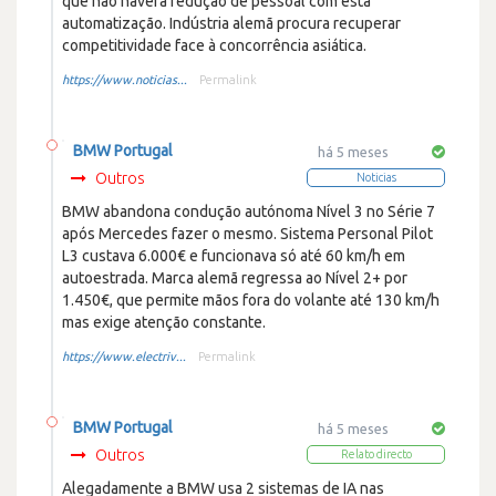
que não haverá redução de pessoal com esta
automatização. Indústria alemã procura recuperar
competitividade face à concorrência asiática.
https://www.noticias...
Permalink
BMW Portugal
há 5 meses
Outros
Noticias
BMW abandona condução autónoma Nível 3 no Série 7
após Mercedes fazer o mesmo. Sistema Personal Pilot
L3 custava 6.000€ e funcionava só até 60 km/h em
autoestrada. Marca alemã regressa ao Nível 2+ por
1.450€, que permite mãos fora do volante até 130 km/h
mas exige atenção constante.
https://www.electriv...
Permalink
BMW Portugal
há 5 meses
Outros
Relato directo
Alegadamente a BMW usa 2 sistemas de IA nas