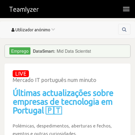
Togg
navi
Toggle
Utilizador anónimo
navigation
DataSmart:
Mid Data Scientist
LIVE
Mercado IT português num minuto
Últimas actualizações sobre
empresas de tecnologia em
Portugal 🇵🇹
Polémicas, despedimentos, aberturas e fechos,
eventos e outras curiosidades.