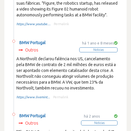
suas fábricas. "Figure, the robotics startup, has released
a video showing its Figure 02 humanoid robot
autonomously performing tasks at a BMW facility".
https://www.youtube....
Permalink
BMW Portugal
há 1 ano e 8 meses
Outros
Noticias
A Northvolt declarou falência nos US, cancelamento
pela BMW de contrato de 2 mil milhões de euros está a
ser apontado com elemento catalisador desta crise. A
Northvolt não conseguiu atingir volumes de produção
necessários para a BMW. A VW, que tem 23% da
Northvolt, também recuou no investimento.
https://www.livemint...
Permalink
BMW Portugal
há 2 anos
Outros
Noticias