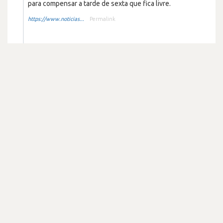
para compensar a tarde de sexta que fica livre.
https://www.noticias...
Permalink
BMW Portugal
há 5 anos
Outros
Noticias
"Given the reduced size of the business, we now need
to … re-scale our business across the company
accordingly".
https://www.autonews...
Permalink
BMW Portugal
há 6 anos
Noticias
Despedimentos ou saídas
Vai efectua despedimentos a nível global na ordem dos
10.000 trabalhadores.
https://observador.p...
Permalink