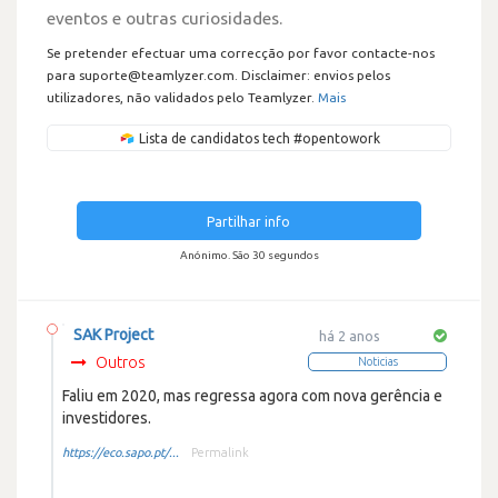
eventos e outras curiosidades.
Se pretender efectuar uma correcção por favor contacte-nos
para suporte@teamlyzer.com. Disclaimer: envios pelos
utilizadores, não validados pelo Teamlyzer.
Mais
Lista de candidatos tech #opentowork
Partilhar info
Anónimo. São 30 segundos
SAK Project
há 2 anos
Outros
Noticias
Faliu em 2020, mas regressa agora com nova gerência e
investidores.
https://eco.sapo.pt/...
Permalink