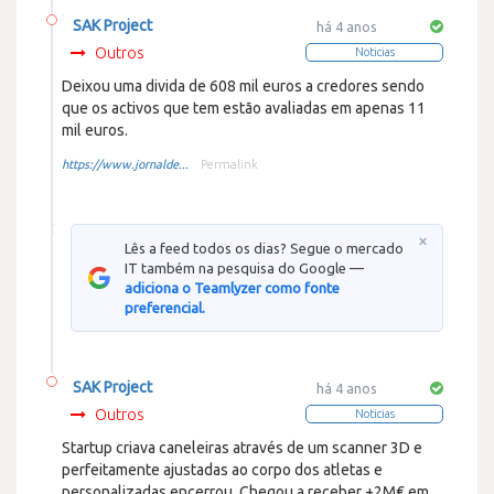
SAK Project
há 4 anos
Outros
Noticias
Deixou uma divida de 608 mil euros a credores sendo
que os activos que tem estão avaliadas em apenas 11
mil euros.
https://www.jornalde...
Permalink
×
Lês a feed todos os dias? Segue o mercado
IT também na pesquisa do Google —
adiciona o Teamlyzer como fonte
preferencial.
SAK Project
há 4 anos
Outros
Noticias
Startup criava caneleiras através de um scanner 3D e
perfeitamente ajustadas ao corpo dos atletas e
personalizadas encerrou. Chegou a receber +2M€ em