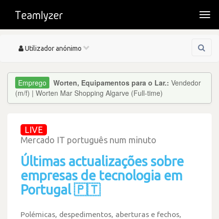
Togg
navi
Toggle
Utilizador anónimo
navigation
Worten, Equipamentos para o Lar.:
Vendedor
(m/f) | Worten Mar Shopping Algarve (Full-time)
LIVE
Mercado IT português num minuto
Últimas actualizações sobre
empresas de tecnologia em
Portugal 🇵🇹
Polémicas, despedimentos, aberturas e fechos,