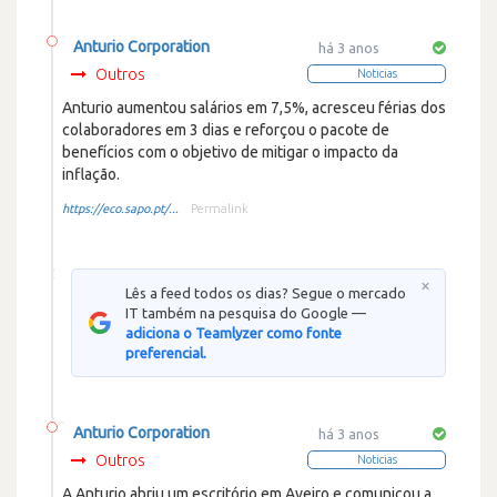
Anturio Corporation
há 3 anos
Outros
Noticias
Anturio aumentou salários em 7,5%, acresceu férias dos
colaboradores em 3 dias e reforçou o pacote de
benefícios com o objetivo de mitigar o impacto da
inflação.
https://eco.sapo.pt/...
Permalink
×
Lês a feed todos os dias? Segue o mercado
IT também na pesquisa do Google —
adiciona o Teamlyzer como fonte
preferencial.
Anturio Corporation
há 3 anos
Outros
Noticias
A Anturio abriu um escritório em Aveiro e comunicou a