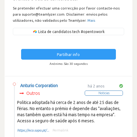
Se pretender efectuar uma correcção por favor contacte-nos
para suporte@teamlyzer.com. Disclaimer: envios pelos
utilizadores, não validados pelo Teamlyzer.
Mais
Lista de candidatos tech #opentowork
Partilhar info
Anónimo. São 30 segundos
Anturio Corporation
há 2 anos
Outros
Noticias
Politica adoptada há cerca de 2 anos de até 25 dias de
férias. No entanto o prémio é depende das "avaliações,
mas também quem está há mais tempo na empresa".
Acesso a seguro de saúde após 6 meses.
https://eco.sapo.pt/...
Permalink