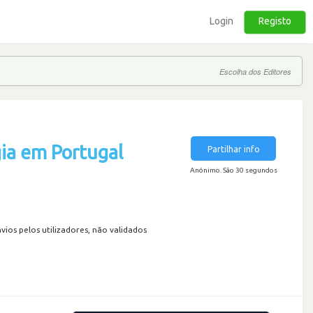
Login
Registo
Escolha dos Editores
ia em Portugal
Partilhar info
Anónimo. São 30 segundos
os pelos utilizadores, não validados