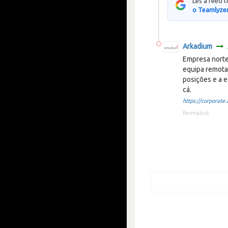
Lês a feed 
o Teamlyzer
Arkadium
Empresa norte
equipa remota 
posições e a 
cá.
https://corporate.a
Permalink