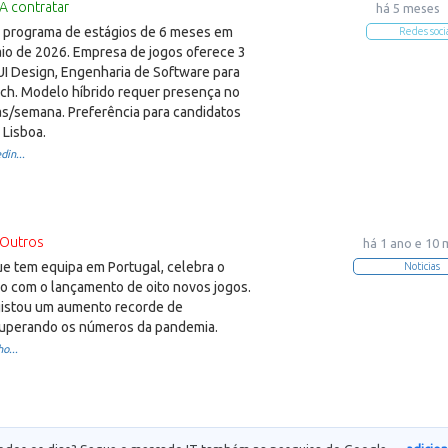
A contratar
há 5 meses
 programa de estágios de 6 meses em
Redes soci
aio de 2026. Empresa de jogos oferece 3
UI Design, Engenharia de Software para
h. Modelo híbrido requer presença no
ias/semana. Preferência para candidatos
 Lisboa.
din...
Outros
há 1 ano e 10
ue tem equipa em Portugal, celebra o
Noticias
io com o lançamento de oito novos jogos.
istou um aumento recorde de
 superando os números da pandemia.
o...