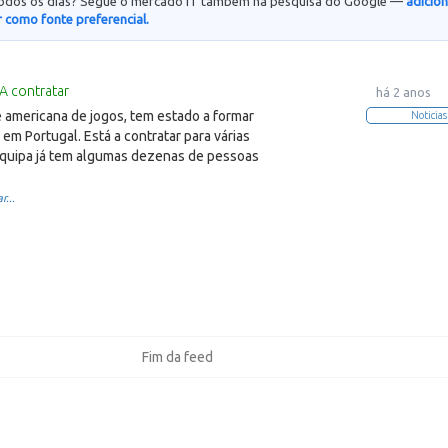
todos os dias? Segue o mercado IT também na pesquisa do Google —
adicio
 como fonte preferencial.
A contratar
há 2 anos
 americana de jogos, tem estado a formar
Noticias
em Portugal. Está a contratar para várias
equipa já tem algumas dezenas de pessoas
r...
Fim da feed