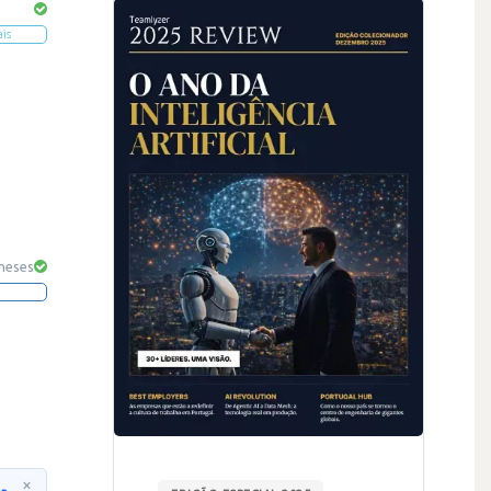
ais
 meses
×