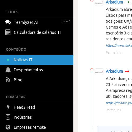
Arkadium
Arkadium abre
TOOLS
Lisboa para m
posições: UX/
Novo!
Teamlyzer AI
Games e AdTec
Calculadora de salários TI
escritório 3 d
residentes em
https://www.linke
CONTEÚDO
Permalink
Notícias IT
Despedimentos
Arkadium
A Arkadium, q
Blog
23.º aniversár
A empresa reg
utilizadores,
COMPARAR
https://finance.yah
Head2Head
Permalink
Indústrias
Empresas remote