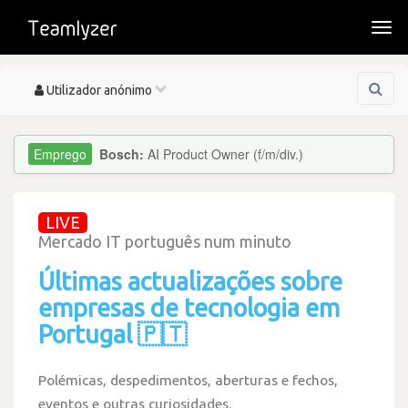
Togg
navi
Toggle
Utilizador anónimo
navigation
Bosch:
AI Product Owner (f/m/div.)
LIVE
Mercado IT português num minuto
Últimas actualizações sobre
empresas de tecnologia em
Portugal 🇵🇹
Polémicas, despedimentos, aberturas e fechos,
eventos e outras curiosidades.