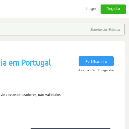
Login
Registo
Escolha dos Editores
ia em Portugal
Partilhar info
Anónimo. São 30 segundos
os pelos utilizadores, não validados