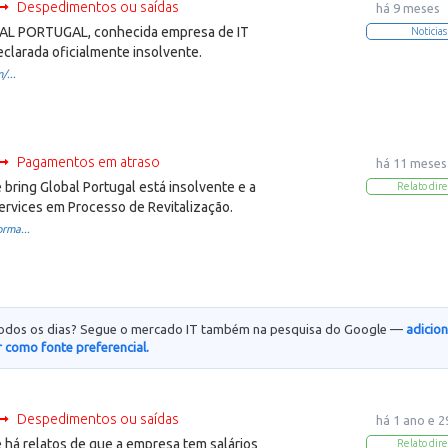
Despedimentos ou saídas
há 9 meses
AL PORTUGAL, conhecida empresa de IT
Noticias
declarada oficialmente insolvente.
/...
Pagamentos em atraso
há 11 meses
bring Global Portugal está insolvente e a
Relato dire
ervices em Processo de Revitalização.
rma...
todos os dias? Segue o mercado IT também na pesquisa do Google —
adicio
 como fonte preferencial.
Despedimentos ou saídas
há 1 ano e 2
há relatos de que a empresa tem salários
Relato dire