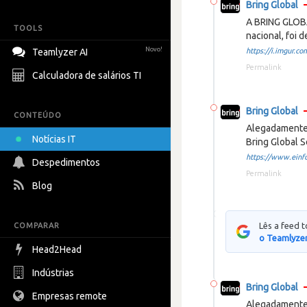
Bring Global
A BRING GLOB
TOOLS
nacional, foi 
Novo!
Teamlyzer AI
https://i.imgur.com
Permalink
Calculadora de salários TI
Bring Global
CONTEÚDO
Alegadamente 
Notícias IT
Bring Global S
https://www.einfo
Despedimentos
Permalink
Blog
Lês a feed 
COMPARAR
o Teamlyzer
Head2Head
Indústrias
Bring Global
Empresas remote
Alegadamente 