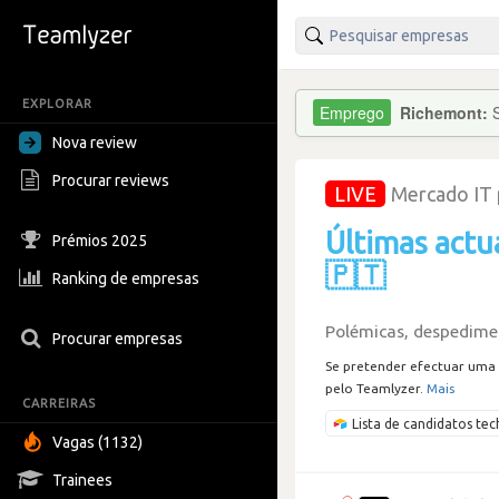
EXPLORAR
Richemont:
Nova review
Procurar reviews
LIVE
Mercado IT
Últimas actu
Prémios 2025
🇵🇹
Ranking de empresas
Polémicas, despedimen
Procurar empresas
Se pretender efectuar uma 
pelo Teamlyzer.
Mais
CARREIRAS
Lista de candidatos t
Vagas (1132)
Trainees