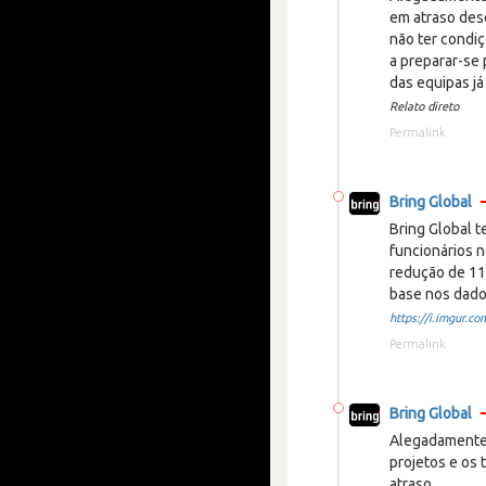
em atraso des
não ter condi
a preparar-se
das equipas j
Relato direto
Permalink
Bring Global
Bring Global 
funcionários n
redução de 11
base nos dado
https://i.imgur.com
Permalink
Bring Global
Alegadamente 
projetos e os
atraso