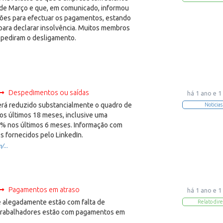
de Março e que, em comunicado, informou
ções para efectuar os pagamentos, estando
 para declarar insolvência. Muitos membros
á pediram o desligamento.
Despedimentos ou saídas
há 1 ano e 1
terá reduzido substancialmente o quadro de
Noticias
os últimos 18 meses, inclusive uma
% nos últimos 6 meses. Informação com
s fornecidos pelo LinkedIn.
/...
Pagamentos em atraso
há 1 ano e 1
alegadamente estão com falta de
Relato dire
 trabalhadores estão com pagamentos em