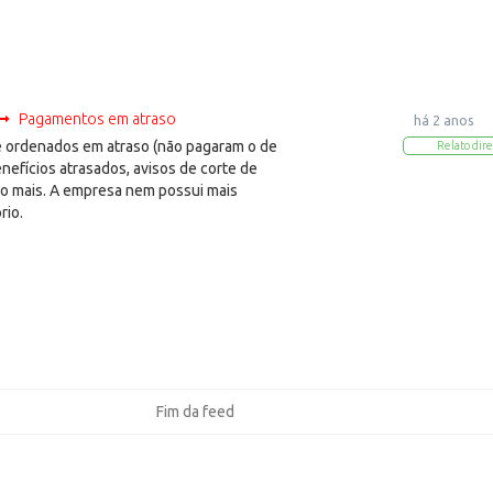
Pagamentos em atraso
há 2 anos
ordenados em atraso (não pagaram o de
Relato dire
benefícios atrasados, avisos de corte de
do mais. A empresa nem possui mais
rio.
Fim da feed