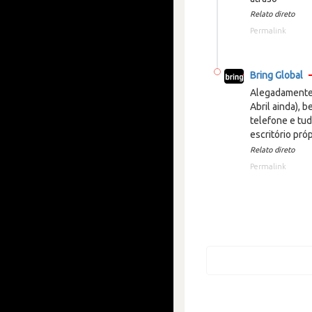
Relato direto
Permalink
Bring Global
Alegadamente 
Abril ainda), 
telefone e tu
escritório próp
Relato direto
Permalink