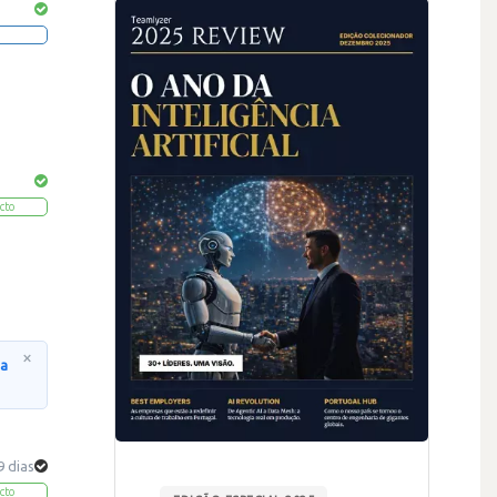
cto
×
na
9 dias
cto