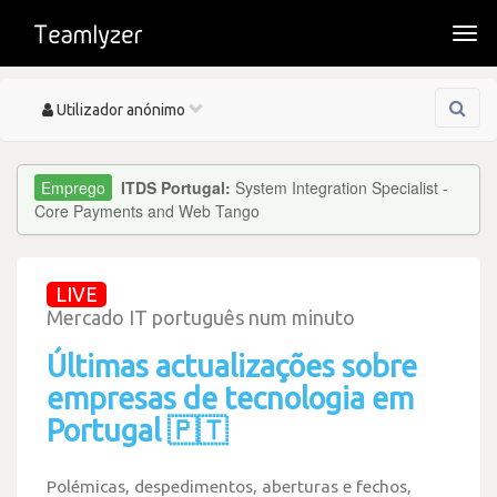
Togg
navi
Toggle
Utilizador anónimo
navigation
ITDS Portugal:
System Integration Specialist -
Core Payments and Web Tango
LIVE
Mercado IT português num minuto
Últimas actualizações sobre
empresas de tecnologia em
Portugal 🇵🇹
Polémicas, despedimentos, aberturas e fechos,