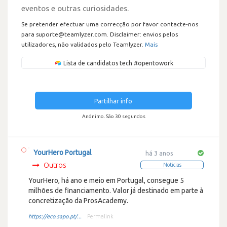
eventos e outras curiosidades.
Se pretender efectuar uma correcção por favor contacte-nos
para suporte@teamlyzer.com. Disclaimer: envios pelos
utilizadores, não validados pelo Teamlyzer.
Mais
Lista de candidatos tech #opentowork
Partilhar info
Anónimo. São 30 segundos
YourHero Portugal
há 3 anos
Outros
Noticias
YourHero, há ano e meio em Portugal, consegue 5
milhões de financiamento. Valor já destinado em parte à
concretização da ProsAcademy.
https://eco.sapo.pt/...
Permalink