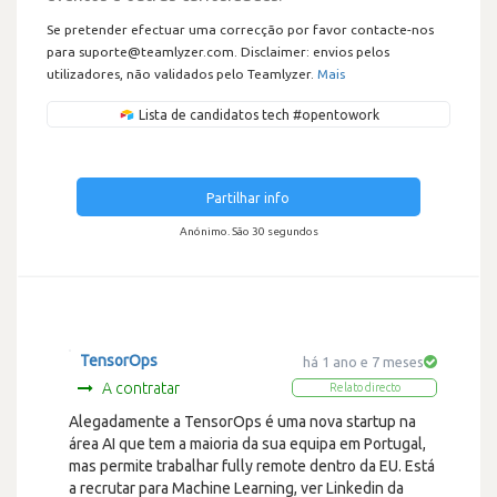
Se pretender efectuar uma correcção por favor contacte-nos
para suporte@teamlyzer.com. Disclaimer: envios pelos
utilizadores, não validados pelo Teamlyzer.
Mais
Lista de candidatos tech #opentowork
Partilhar info
Anónimo. São 30 segundos
TensorOps
há 1 ano e 7 meses
A contratar
Relato directo
Alegadamente a TensorOps é uma nova startup na
área AI que tem a maioria da sua equipa em Portugal,
mas permite trabalhar fully remote dentro da EU. Está
a recrutar para Machine Learning, ver Linkedin da