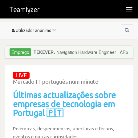
Togg
navi
Toggle
Utilizador anónimo
navigation
TEKEVER:
Navigation Hardware Engineer | AR5
LIVE
Mercado IT português num minuto
Últimas actualizações sobre
empresas de tecnologia em
Portugal 🇵🇹
Polémicas, despedimentos, aberturas e fechos,
eventos e outras curiosidades.